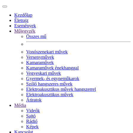
Kezdőlap
Életrajz
Események
Műjegyzék
Összes mű
Vonószenekari művek
Versenyművek
Kamaraművek
Kamaraművek énekhanggal
Vegyeskari művek
Gyermek- és egyneműkarok
Szóló hangszeres művek
Elektroakusztikus művek hangszerrel
Elektroakusztikus művek
Átiratok
Média
Videók
Sajtó
Rádió
Képek
Kapcsolat