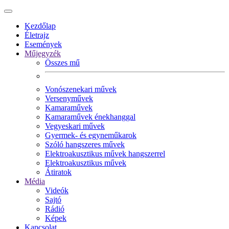
Kezdőlap
Életrajz
Események
Műjegyzék
Összes mű
Vonószenekari művek
Versenyművek
Kamaraművek
Kamaraművek énekhanggal
Vegyeskari művek
Gyermek- és egyneműkarok
Szóló hangszeres művek
Elektroakusztikus művek hangszerrel
Elektroakusztikus művek
Átiratok
Média
Videók
Sajtó
Rádió
Képek
Kapcsolat