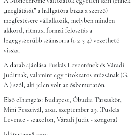
A Monochrome változatok egyetlen szín (ennek
„meglátását” a hallgatóra bízza a szerző)
megfestésére vállalkozik, melyben minden
akkord, ritmus, formai felosztás a
legegyszerűbb számsorra (1-2-3-4) vezethető
vissza.
A darab ajánlása Puskás Leventének és Váradi
Juditnak, valamint egy titokzatos múzsának (G.
Á.) szól, aki jelen volt az ősbemutatón.
Első elhangzás: Budapest, Óbudai Társaskör,
Mini Fesztivál, 2021. szeptember 29. (Puskás
Levente - szaxofon, Váradi Judit - zongora)
Időtartam:8 perc