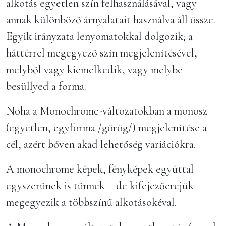
alkotás egyetlen szín felhasználásával, vagy
annak különböző árnyalatait használva áll össze.
Egyik irányzata lenyomatokkal dolgozik; a
háttérrel megegyező szín megjelenítésével,
melyből vagy kiemelkedik, vagy melybe
besüllyed a forma.
Noha a Monochrome-változatokban a monosz
(egyetlen, egyforma /görög/) megjelenítése a
cél, azért bőven akad lehetőség variációkra.
A monochrome képek, fényképek egyúttal
egyszerűnek is tűnnek – de kifejezőerejük
megegyezik a többszínű alkotásokéval.